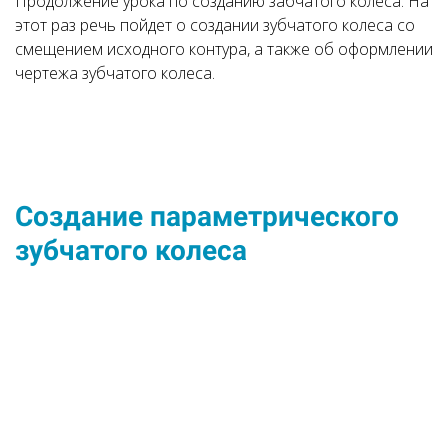
Продолжение урока по созданию забчатого колеса. На
этот раз речь пойдет о создании зубчатого колеса со
смещением исходного контура, а также об оформлении
чертежа зубчатого колеса.
Создание параметрического
зубчатого колеса
Сегодня я расскажу как создать параметрическую
модель зубчатого эвольвентного колеса, используя
уравнения SolidWorks.