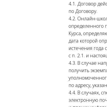
4.1. Договор де
по Договору.
4.2. Онлайн-шко
определенного п
Курса, определя
дата которой оп
истечения года с
с п. 2.1. и насто
4.3. В случае на
получить экземп
уполномоченного
по адресу, указа
4.4. В случаях,
электронную по