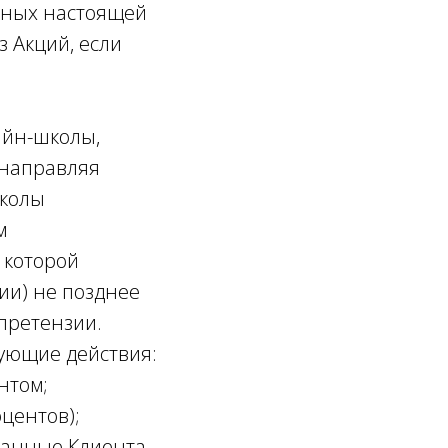
нных настоящей
з Акций, если
айн-школы,
 направляя
школы
м
 которой
ии) не позднее
претензии.
ующие действия:
нтом;
оцентов);
 данные Клиента