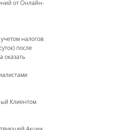
ений от Онлайн-
 учетом налогов.
суток) после
а оказать
циалистами
ный Клиентом
тствующей Акции