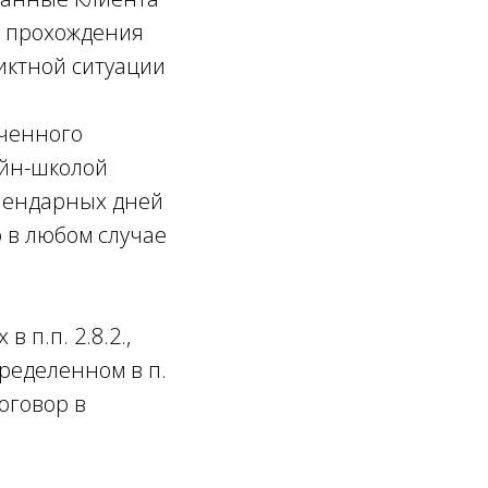
и прохождения
иктной ситуации
аченного
айн-школой
календарных дней
о в любом случае
 п.п. 2.8.2.,
пределенном в п.
договор в