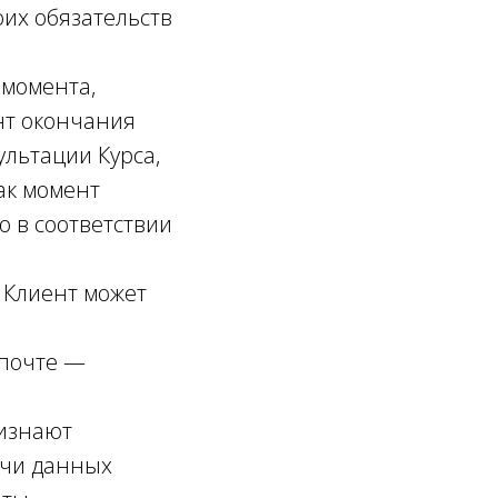
оих обязательств
 момента,
нт окончания
льтации Курса,
ак момент
о в соответствии
, Клиент может
 почте —
ризнают
ачи данных