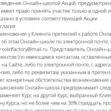
проведения Онлайн-школой Акций, предусмотре
имеет право принять участие только в одной и
казано в условиях соответствующей Акции.
огласия
озникновения у Клиента претензий к работе Онл
 об этом Онлайн-школе по электронной почте,
 solidfactory@mail.ru. Представитель Онлайн-
лиентом (по имеющимся контактам, оставленны
на Сайте, либо по электронной почте, с адреса
нзия, либо по реквизитам, указанным в претенз
ет конкретные обстоятельства возникновения 
 выяснения Онлайн-школа предпринимает след
 заменяет Курс на другой Курс, выбранный Клие
ену Курса, но не более чем на 30% (тридцать пр
 претензию без удовлетворения (в случае, если