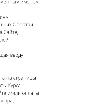
 доменным именем
иям,
енных Офертой.
а Сайте,
лой.
ащая вводу
нта на страницы
аты Курса
йта и/или оплаты
овора,