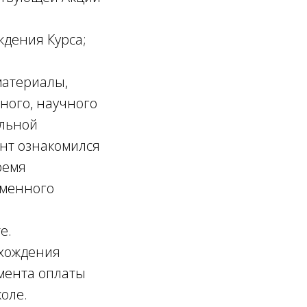
ждения Курса;
материалы,
ного, научного
альной
ент ознакомился
ремя
ьменного
е.
охождения
омента оплаты
оле.