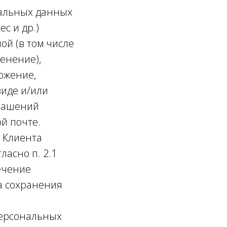
нальных данных
с и др.)
ой (в том числе
енение),
ожение,
иде и/или
глашений
й почте.
х Клиента
ласно п. 2.1
течение
ва сохранения
персональных