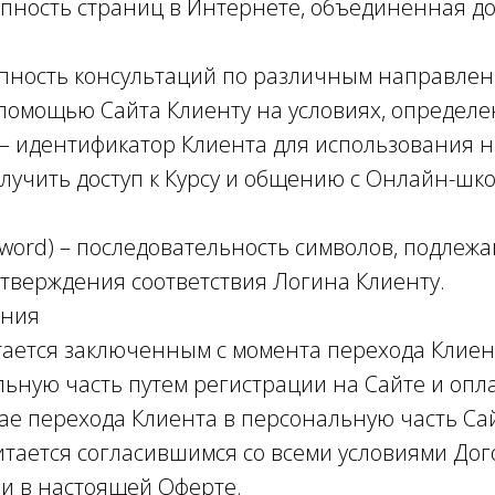
окупность страниц в Интернете, объединенная
окупность консультаций по различным направлен
помощью Сайта Клиенту на условиях, определ
n) – идентификатор Клиента для использования н
учить доступ к Курсу и общению с Онлайн-шко
sword) – последовательность символов, подлеж
дтверждения соответствия Логина Клиенту.
ения
итается заключенным с момента перехода Клие
льную часть путем регистрации на Сайте и опл
чае перехода Клиента в персональную часть Са
читается согласившимся со всеми условиями Дог
и в настоящей Оферте.